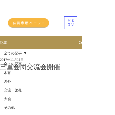
ME
会員専用ページ
NU
記事
全ての記事
2017年11月11日
全ての記事
三重会団交流会開催
木育
渉外
交流・啓発
大会
その他