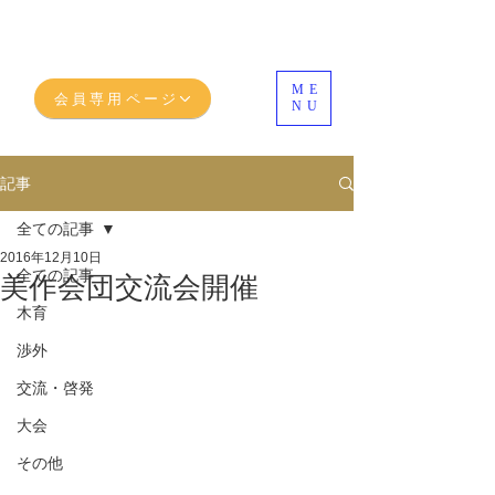
ME
会員専用ページ
NU
記事
全ての記事
2016年12月10日
全ての記事
美作会団交流会開催
木育
渉外
交流・啓発
大会
その他