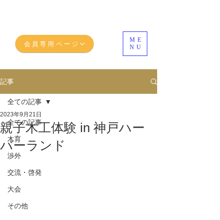
ME
会員専用ページ
NU
記事
全ての記事
2023年9月21日
全ての記事
親子木工体験 in 神戸ハー
木育
バーランド
渉外
交流・啓発
大会
その他