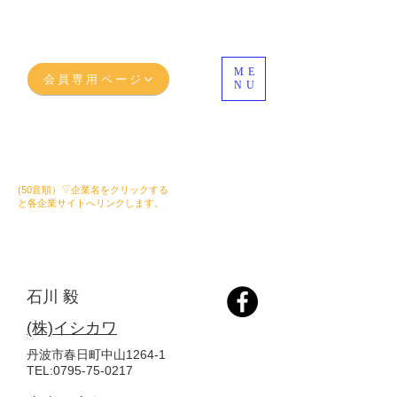
ME
会員専用ページ
NU
丹波市のメンバーご紹介
(50​音順）▽企業名をクリックする
と各企業サイトへリンクします。
正 会 員
石川 毅
(株)イシカワ
丹波市春日町中山1264-1
TEL
:
0795-75-0217