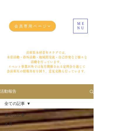
ME
会員専用ページ
NU
兵庫県木材青年クラブでは、
木育活動・渉外活動・地域間交流・自己啓発など
様々な
活動を行っています。
イベント事業以外では毎月開催される定例会を通じて
会員相互の情報共有を図り、意見交換も行っています。
活動報告
全ての記事
全ての記事
木育