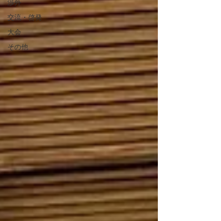
渉外
交流・啓発
大会
その他