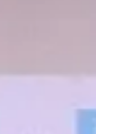
度 都藤会長 今年のスローガンは「意志ある踊り場として
の1年を」 踊り場という言葉にはいろいろないわれがある
そうですが、 確かなことは辞書にものっていないそうで
す。 一旦休憩という意味ではなく昨年の熱を保ちつつ来年
度に向けて 色々なことを整え、再度組織づくりをしっかり
としていく 年度として見直し、発展に力をいれていきま
す！ 田和会長一年間お疲れ様でした。