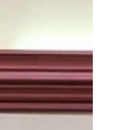
かりであっという間に時間が過ぎてしまいました！ 交流会
の後は懇親会でさらに交流を深め 2次会では会団対抗でダ
ーツ対決もしました！ 近畿地区会長の有馬さんが優勝しま
した！ （有馬さんが某会団長につかまってしまったので代
打で我らの石川さんが決めてくれましたｗ） 2日目は各個
人それぞれ広島を満喫して帰りました。 岡山会団・広島会
団・広島県西部会団・愛媛会団・京都会団の皆様 ありがと
うございました！！...