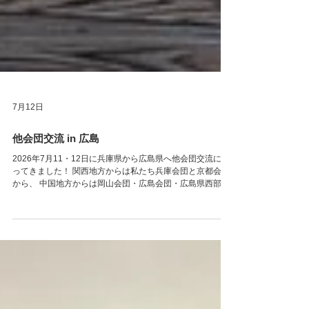
7月12日
他会団交流 in 広島
2026年7月11・12日に兵庫県から広島県へ他会団交流に行
ってきました！ 関西地方からは私たち兵庫会団と京都会団
から、 中国地方からは岡山会団・広島会団・広島県西部会
団、 四国地方からは愛媛会団とたくさんの方が参加し合っ
て交流しました。 交流会の前には、アピトンなどデッキ
材、車両材を取り扱っている㈱マルヨ木材様と 丸四角立体
など様々な加工ができる㈲トミタ様の工場見学をさせてい
ただきました。 中四国会団の皆様の理事会に合流させてい
ただいたあと、 事前に作成していた自己紹介カードを使っ
て グループごとに交流しました。 皆さんとても素敵な方ば