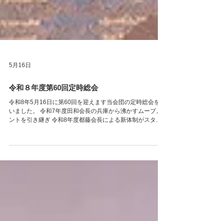
5月16日
令和８年度第60回定時総会
令和8年5月16日に第60回を迎えます当会団の定時総会を行
いました。 令和7年度田和会長の兵庫から沸かすムーブメ
ントを引き継ぎ 令和8年度都藤会長による新体制がスター
トしました！！ 今年度は近畿地区業議会の会長も兵庫メン
バーで 近畿地区協議会 有馬会長＆兵庫県木材青年クラ
ブ 都藤会長の 最強タッグで盛り上がっていきます。 本年
度も他会団との交流を深め兵庫をはじめ近畿西日本を盛り
上げていきましょう！ 総会にご参加いただきました来賓の
皆様、OBの皆様 誠にありがとうございました！！ 新年