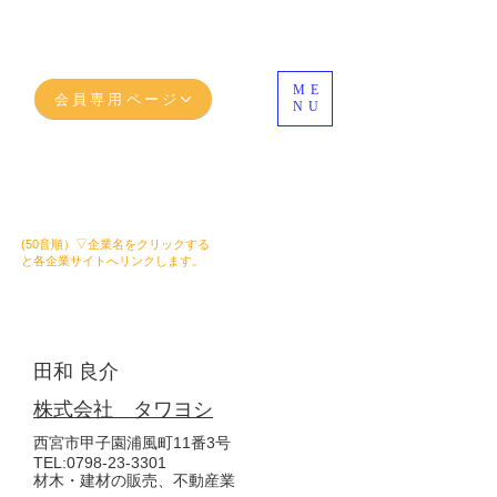
ME
会員専用ページ
NU
西宮市のメンバーご紹介
(50​音順）▽企業名をクリックする
と各企業サイトへリンクします。
正 会 員
田和 良介
株式会社 タワヨシ
西宮市甲子園浦風町11番3号
TEL
:
0798-23-3301
材木・建材の販売、不動産業